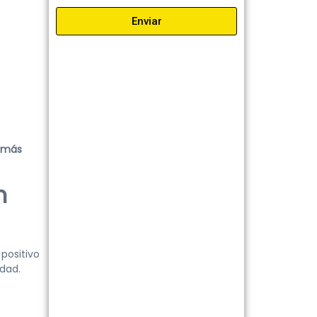
Enviar
 más
n
positivo
idad.