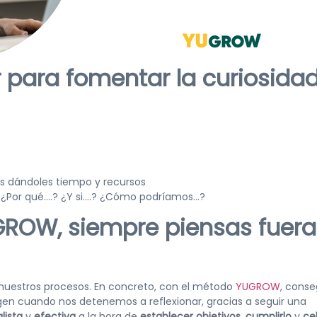
para fomentar la curiosida
es dándoles tiempo y recursos
 ¿Por qué….? ¿Y si….? ¿Cómo podríamos…?
GROW, siempre piensas fuera
nuestros procesos. En concreto, con el método
YUGROW
, cons
gen cuando nos detenemos a reflexionar, gracias a seguir una
alista
y
efectiva
a la hora de
establecer objetivos
,
cumplirlo
y
ce