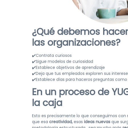
¿Qué debemos hacer 
las organizaciones?
✔️Contrata curiosos
✔️Sigue modelos de curiosidad
✔️Establece objetivos de aprendizaje
✔️Deja que tus empleados exploren sus interes
✔️Establece días para haceros preguntas como
En un proceso de YU
la caja
Esto es precisamente lo que conseguimos con 
que esa
creatividad,
esas
ideas nuevas
que sur
metodología estructurada , sea mucho más
re