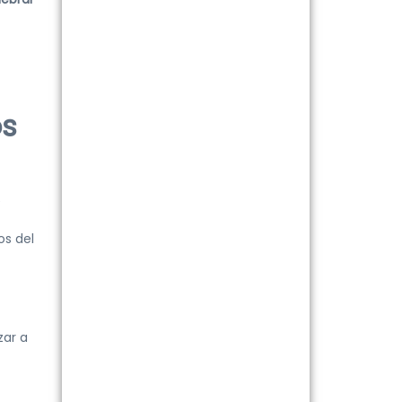
os
e
os del
zar a