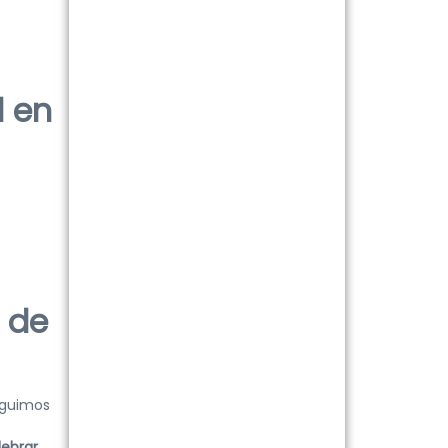
d en
 de
eguimos
lebrar