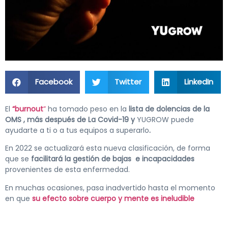
Facebook
Twitter
LinkedIn
El
“burnout
”
ha tomado peso en la
lista de dolencias de la
OMS , más después de La Covid-19
y
YUGROW puede
ayudarte a ti o a tus equipos a superarlo
.
En 2022 se actualizará esta nueva clasificación, de forma
que se
facilitará la gestión de bajas e incapacidades
provenientes de esta enfermedad.
En muchas ocasiones, pasa inadvertido hasta el momento
en que
su efecto sobre cuerpo y mente es ineludible