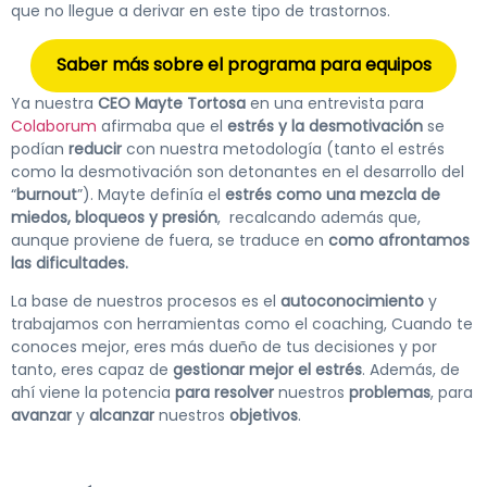
que no llegue a derivar en este tipo de trastornos.
Saber más sobre el programa para equipos
Ya nuestra
CEO Mayte Tortosa
en una entrevista para
Colaborum
afirmaba que el
estrés y la desmotivación
se
podían
reducir
con nuestra metodología (tanto el estrés
como la desmotivación son detonantes en el desarrollo del
“
burnout
”). Mayte definía el
estrés como una mezcla de
miedos, bloqueos y presión
, recalcando además que,
aunque proviene de fuera, se traduce en
como afrontamos
las dificultades.
La base de nuestros procesos es el
autoconocimiento
y
trabajamos con herramientas como el coaching, Cuando te
conoces mejor, eres más dueño de tus decisiones y por
tanto, eres capaz de
gestionar mejor el estrés
. Además, de
ahí viene la potencia
para resolver
nuestros
problemas
, para
avanzar
y
alcanzar
nuestros
objetivos
.