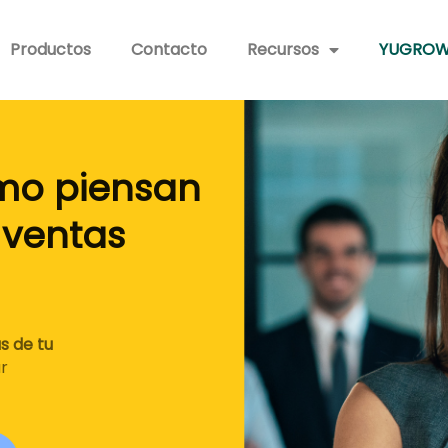
Productos
Contacto
Recursos
YUGROW
mo piensan
e ventas
modelos de ventas de tu
ogía, para superar