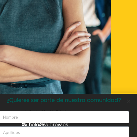
¿Quieres ser parte de nuestra comunidad?
Calle Alcalá, 54, 4º I
hola@yugrow.es