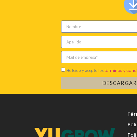
términos y cond
He leído y acepto los
DESCARGAR
Tér
Polí
Pol