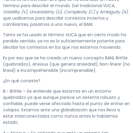
término para describir el mundo. Del tradicional VUCA,
Volatility (V),
Uncertatinty
(U), Complexity (C)
y
Ambiguity (A).
que usábamos para describir contextos inciertos y
cambiantes, pasamos a uno nuevo, el BANI.
Tanto se ha usado el término VUCA que en cierto modo ha
perdido sentido, ya no es lo suficientemente potente para
decribir los contextos en los que nos estamos moviendo.
Es por eso que se ha creado un nuevo concepto BANI, Brittle
(quebradizo), Anxious (que genera ansiedad), Non-linear (no
lineal) e Incomprehensible (incomprensible).
¿En qué consiste?
B.- Brittle – Se entiende que estamos en un entorno
quebradizo ya que aunque parece un sistema robusto y
confiable, puede verse afectado hasta el punto de entrar en
colapso. Estamos ante una globalización que nos lleva a
estar interconectados como nunca antes lo habíamos
estado.
A.- Anxious – Se entiende que ante un entorno tan